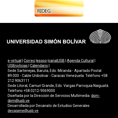
e-virtual
|
Correo
|
esopo
|
canalUSB
|
Agenda Cultural
|
USBnoticias
|
Calendario
|
Sede Sartenejas, Baruta, Edo. Miranda - Apartado Postal
89.000 - Cable Unibolivar - Caracas Venezuela. Teléfono +58
212 9063111
Sede Litoral, Camurí Grande, Edo. Vargas Parroquia Naiguatá.
Teléfono +58 0212-9069000
Diseñada por la Dirección de Servicios Multimedi
a
dsm-
dpm@usb.ve
Desarrollada por
Decanato de Estudios Generales
decagene@usb.ve