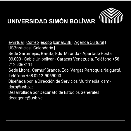
e-virtual
|
Correo
|
esopo
|
canalUSB
|
Agenda Cultural
|
USBnoticias
|
Calendario
|
Sede Sartenejas, Baruta, Edo. Miranda - Apartado Postal
89.000 - Cable Unibolivar - Caracas Venezuela. Teléfono +58
212 9063111
Sede Litoral, Camurí Grande, Edo. Vargas Parroquia Naiguatá.
Teléfono +58 0212-9069000
Diseñada por la Dirección de Servicios Multimedi
a
dsm-
dpm@usb.ve
Desarrollada por
Decanato de Estudios Generales
decagene@usb.ve